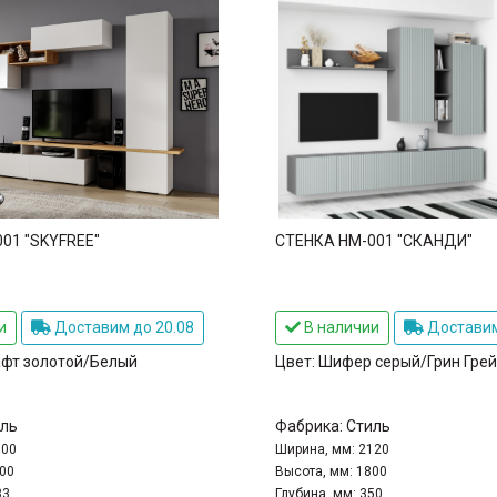
01 "SKYFREE"
СТЕНКА НМ-001 "СКАНДИ"
и
Доставим до 20.08
В наличии
Доставим
афт золотой/Белый
Цвет:
Шифер серый/Грин Грей
ль
Фабрика:
Стиль
700
Ширина, мм:
2120
00
Высота, мм:
1800
33
Глубина, мм:
350