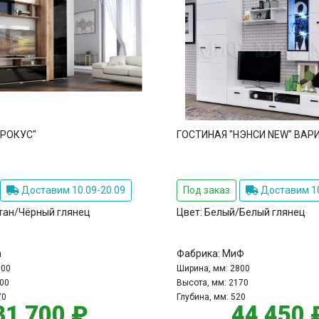
КРОКУС"
ГОСТИНАЯ "НЭНСИ NEW" ВАР
Доставим 10.09-20.09
Под заказ
Доставим 10
тан/Чёрный глянец
Цвет:
Белый/Белый глянец
а
Фабрика:
МиФ
700
Ширина, мм:
2800
00
Высота, мм:
2170
70
Глубина, мм:
520
31 700 ₽
44 450 