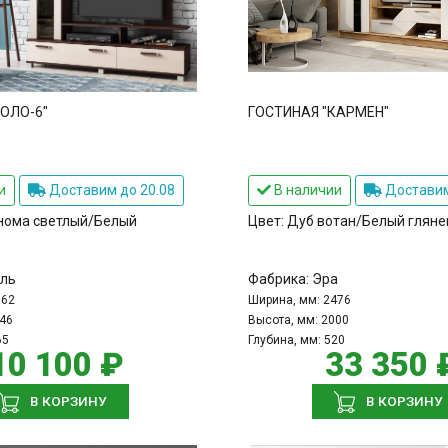
ОЛО-6"
ГОСТИНАЯ "КАРМЕН"
и
Доставим до 20.08
В наличии
Доставим
нома светлый/Белый
Цвет:
Дуб вотан/Белый гляне
ль
Фабрика:
Эра
562
Ширина, мм:
2476
46
Высота, мм:
2000
65
Глубина, мм:
520
10 100 ₽
33 350 
В КОРЗИНУ
В КОРЗИНУ